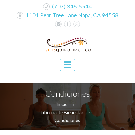
(707) 346-5544
1101 Pear Tree Lane Napa, CA 94558
Condiciones
Inicio
Librería de Bienestar
Condiciones